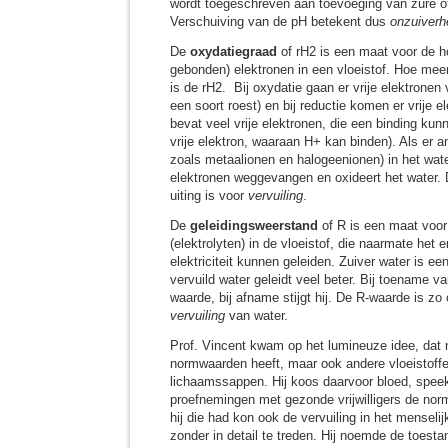
wordt toegeschreven aan toevoeging van zure of
Verschuiving van de pH betekent dus
onzuiverh
De
oxydatiegraad
of rH2 is een maat voor de ho
gebonden) elektronen in een vloeistof. Hoe meer 
is de rH2. Bij oxydatie gaan er vrije elektronen
een soort roest) en bij reductie komen er vrije el
bevat veel vrije elektronen, die een binding ku
vrije elektron, waaraan H+ kan binden). Als er an
zoals metaalionen en halogeenionen) in het wate
elektronen weggevangen en oxideert het water. D
uiting is voor
vervuiling
.
De
geleidingsweerstand
of R is een maat voor 
(elektrolyten) in de vloeistof, die naarmate het e
elektriciteit kunnen geleiden. Zuiver water is ee
vervuild water geleidt veel beter. Bij toename va
waarde, bij afname stijgt hij. De R-waarde is z
vervuiling
van water.
Prof. Vincent kwam op het lumineuze idee, dat n
normwaarden heeft, maar ook andere vloeistoff
lichaamssappen. Hij koos daarvoor bloed, speeks
proefnemingen met gezonde vrijwilligers de no
hij die had kon ook de vervuiling in het menseli
zonder in detail te treden. Hij noemde de toesta