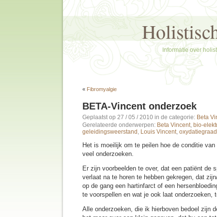
Holistisc
Informatie over holi
«
Fibromyalgie
BETA-Vincent onderzoek
Geplaatst op 27 / 05 / 2010
in de categorie:
Beta Vi
Gerelateerde onderwerpen:
Beta Vincent
,
bio-elekt
geleidingsweerstand
,
Louis Vincent
,
oxydatiegraad
Het is moeilijk om te peilen hoe de conditie van
veel onderzoeken.
Er zijn voorbeelden te over, dat een patiënt de
verlaat na te horen te hebben gekregen, dat zijn
op de gang een hartinfarct of een hersenbloeding
te voorspellen en wat je ook laat onderzoeken, t
Alle onderzoeken, die ik hierboven bedoel zijn 