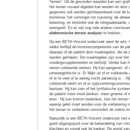
“terrain”. Uit de gevonden waarden kan een gra
het terrain visueel afgeleid kan worden en doo
gegevens ook worden geïnterpreteerd voor de k
trombose, het vermogen tot zuivering, de afwee
belasting, en tenslotte ook de integraalwaarde, d
weergeeft. En er zijn nog vele andere conclusie
elektronische terrain analyse
) te trekken.
Na een BETA-Vincent onderzoek weet de arts, ho
welke leeftijd de immuuncompetentie van de pat
daaraan of de patiënt door maatregelen, die de 
worden geholpen. Die maatregelen zijn over he
voedingssupplementen en leefstijl. Verder kan hi
nieren voldoende werken. Hij kan aangeven, of 
urineweginfectie is. Er blijkt uit of er voldoen
of er te veel of te weinig vocht aanwezig is. . Hi
voldoende werkt en of er spijsverteringsstoornis
bestaan. Hij kan zien of het lymfatische systee
de patiënt meer moet drinken, meer groente of 
eten. Hij kan kortom bedenken, hoe het terrain
waarop gelet moet worden voor de verbetering o
het terrain te verbeteren vermindert de ziekte e
Natuurlijk is een BETA-Vincent onderzoek niet 
goed uitgangspunt voor de behandeling van chr
klachten en vooral ook bij kanker. Op grond va