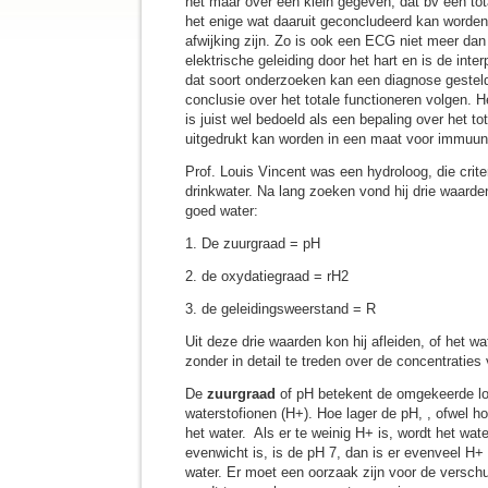
het maar over een klein gegeven, dat bv een tot
het enige wat daaruit geconcludeerd kan worde
afwijking zijn. Zo is ook een ECG niet meer 
elektrische geleiding door het hart en is de inter
dat soort onderzoeken kan een diagnose gestel
conclusie over het totale functioneren volgen.
is juist wel bedoeld als een bepaling over het to
uitgedrukt kan worden in een maat voor immuu
Prof. Louis Vincent was een hydroloog, die crite
drinkwater. Na lang zoeken vond hij drie waarden
goed water:
1. De zuurgraad = pH
2. de oxydatiegraad = rH2
3. de geleidingsweerstand = R
Uit deze drie waarden kon hij afleiden, of het w
zonder in detail te treden over de concentraties
De
zuurgraad
of pH betekent de omgekeerde lo
waterstofionen (H+). Hoe lager de pH, , ofwel h
het water. Als er te weinig H+ is, wordt het wate
evenwicht is, is de pH 7, dan is er evenveel H+
water. Er moet een oorzaak zijn voor de versch